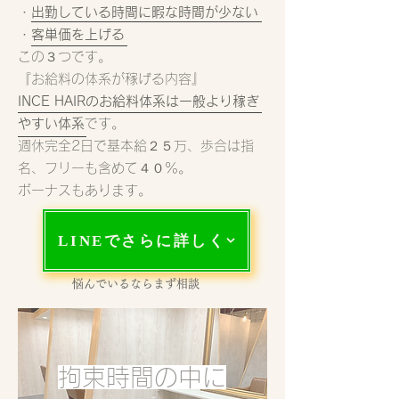
・
出勤している時間に暇な時間が少ない
・
客単価を上げる
この３つです。
『お給料の体系が稼げる内容』
INCE HAIRのお給料体系は一般より稼ぎ
やすい体系
です。
週休完全2日で基本給２５万、歩合は指
名、フリーも含めて４０％。
ボーナスもあります。
LINEでさらに詳しく
悩んでいるならまず相談
拘束時間の中に