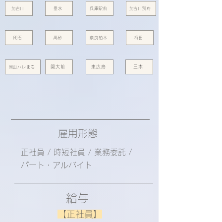
加古川
垂水
兵庫駅前
加古川別府
明石
高砂
奈良柏木
梅田
関大前
東広島
三木
岡山ハレまち
雇用形態
​正社員 / 時短社員 / 業務委託 /
パート・アルバイト
給与
【正社員】
​