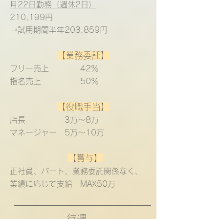
月22日勤務（週休2日）
210,199円
→試用期間半年203,859円
【業務委託】
フリー売上 42％
指名売上 50％
【役職手当】
店長 3万〜8万
マネージャー 5万〜10万
【賞与】
​正社員、パート、業務委託関係なく、
業績に応じて支給 MAX50万
​待遇