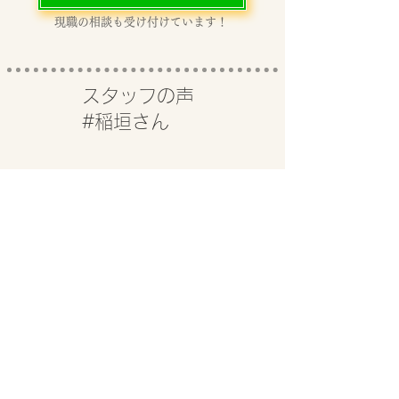
​現職の相談も受け付けています！
スタッフの声
#稲垣さん
お客さんにも生活にも、時間をか
けられるようになりました。
前の職場では、マンツーマンで施術を
することができなかったのですが、
INCEHAIRでは全てを一貫して担当す