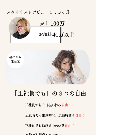
スタイリストデビューして３ヶ月
100万
売上
40万以上
お給料
『​正社員でも』の
３
つの自由
​正社員でも土日祝の休み
自由
！
​正社員でも出勤時間、退勤時間も
自由
！
​正社員でも勤務途中の休憩
自由
！