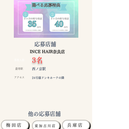
応募店舗
INCE HAIR奈良店
3名
募集人数
西ノ京駅
最寄駅
アクセス
24号線ドンキホーテの隣
他の応募店舗
梅田店
兵庫店
東加古川店