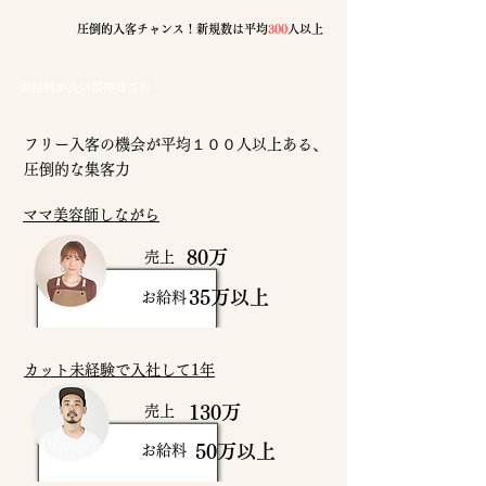
圧倒的入客チャンス！新規数は平均
300
人以上
​お給料が良い根拠はこれ
フリー入客の機会が平均１００人以上ある、
圧倒的な集客力
ママ美容師しながら
80万
売上
35万以上
お給料
カット未経験で入社して1年
130万
売上
50万以上
お給料