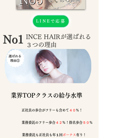
LINEで応募
INCE HAIRが選ばれる
No1
３つの理由
​業界TOPクラスの給与水準
正社員の歩合がフリーも含めて
４０
％！
業務委託のフリー歩合
４２
％！指名歩合
５０
％
業務委託も正社員も年１回
ボーナス
有り！