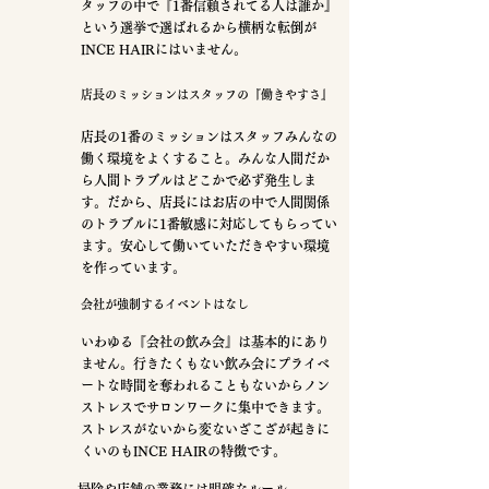
タッフの中で『1番信頼されてる人は誰か』
という選挙で選ばれるから横柄な転倒が
INCE HAIRにはいません。
店長のミッションはスタッフの『働きやすさ』
店長の1番のミッションはスタッフみんなの
働く環境をよくすること。
​みんな人間だか
ら人間トラブルはどこかで必ず発生しま
す。だから、店長にはお店の中で人間関係
のトラブルに1番敏感に対応してもらってい
ます。安心して働いていただきやすい環境
を作っています。
会社が強制するイベントはなし
いわゆる『会社の飲み会』は基本的にあり
ません。行きたくもない飲み会にプライベ
ートな時間を奪われることもないからノン
ストレスでサロンワークに集中できます。
ストレスがないから変ないざこざが起きに
くいのもINCE HAIRの特徴です。