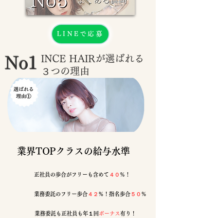
LINEで応募
INCE HAIRが選ばれる
No1
３つの理由
​業界TOPクラスの給与水準
正社員の歩合がフリーも含めて
４０
％！
業務委託のフリー歩合
４２
％！指名歩合
５０
％
業務委託も正社員も年１回
ボーナス
有り！