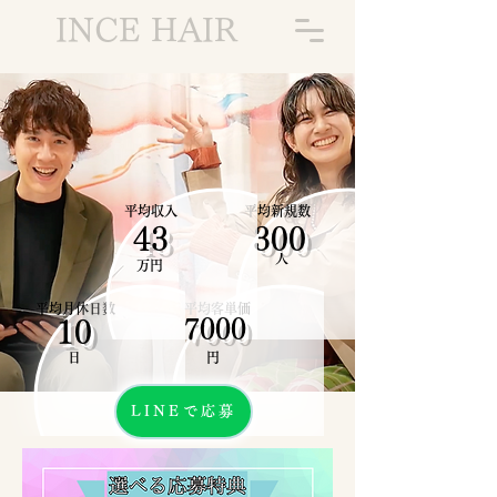
INCE HAIR
平均収入
平均新規数
43
300
人
万円
平均月休日数
平均客単価
7000
10
日
​円
LINEで応募