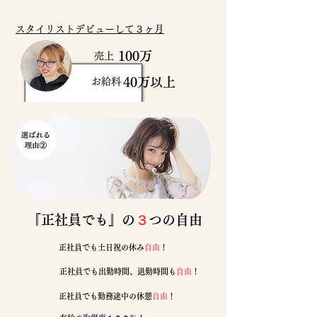
スタイリストデビューして３ヶ月
100万
売上
40万以上
お給料
『​正社員でも』の
３
つの自由
​正社員でも土日祝の休み
自由
！
​正社員でも出勤時間、退勤時間も
自由
！
​正社員でも勤務途中の休憩
自由
！