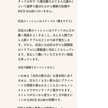
タッフの中で『1番信頼されてる人は誰か』
という選挙で選ばれるから横柄な転倒が
INCE HAIRにはいません。
店長のミッションはスタッフの『働きやすさ』
店長の1番のミッションはスタッフみんなの
働く環境をよくすること。
​みんな人間だか
ら人間トラブルはどこかで必ず発生しま
す。だから、店長にはお店の中で人間関係
のトラブルに1番敏感に対応してもらってい
ます。安心して働いていただきやすい環境
を作っています。
会社が強制するイベントはなし
いわゆる『会社の飲み会』は基本的にあり
ません。行きたくもない飲み会にプライベ
ートな時間を奪われることもないからノン
ストレスでサロンワークに集中できます。
ストレスがないから変ないざこざが起きに
くいのもINCE HAIRの特徴です。