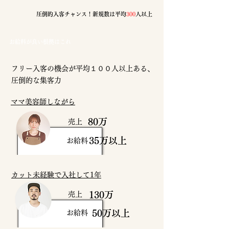
圧倒的入客チャンス！新規数は平均
300
人以上
​お給料が良い根拠はこれ
フリー入客の機会が平均１００人以上ある、
圧倒的な集客力
ママ美容師しながら
80万
売上
35万以上
お給料
カット未経験で入社して1年
130万
売上
50万以上
お給料