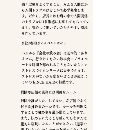
働く環境をよくすること。
​みんな人間だか
ら人間トラブルはどこかで必ず発生しま
す。だから、店長にはお店の中で人間関係
のトラブルに1番敏感に対応してもらってい
ます。安心して働いていただきやすい環境
を作っています。
会社が強制するイベントはなし
いわゆる『会社の飲み会』は基本的にあり
ません。行きたくもない飲み会にプライベ
ートな時間を奪われることもないからノン
ストレスでサロンワークに集中できます。
ストレスがないから変ないざこざが起きに
くいのもINCE HAIRの特徴です。
掃除や店舗の業務には明確なルール
掃除を誰がした、してない、が店舗でよく
起きる揉め事の一つです。ルールを明確に
することで揉め事を最小限にしています。
また、決められたことを破ってします人は
絶対に店長になることができない（選挙で
選ばれない）からルールを守ってみんなが