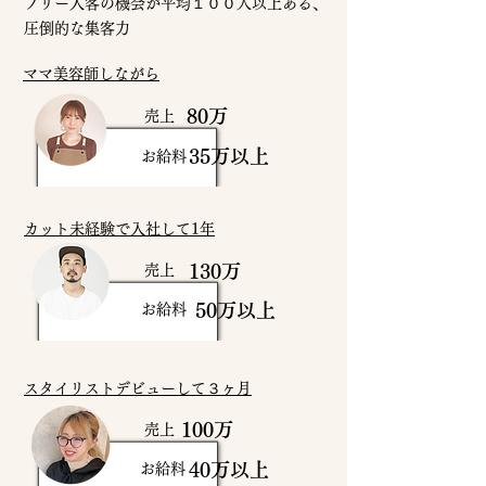
フリー入客の機会が平均１００人以上ある、
圧倒的な集客力
ママ美容師しながら
80万
売上
35万以上
お給料
カット未経験で入社して1年
130万
売上
50万以上
お給料
スタイリストデビューして３ヶ月
100万
売上
40万以上
お給料