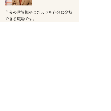
自分の世界観やこだわりを存分に発揮
できる職場です。
INCEHAIRを選んだきっかけは、先輩が働いて
いたからという理由でした。
ですが実際に働いてみると、良い意味で会社の
方針などを気にせず、自分の世界観やこだわり
を存分に発揮できたり、目の前のお客さんに集
中出来る環境がとても私に合っており居心地良
く働く事が出来ています。