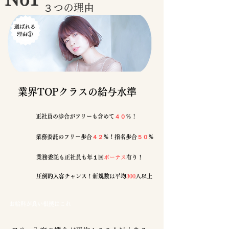
３つの理由
​業界TOPクラスの給与水準
正社員の歩合がフリーも含めて
４０
％！
業務委託のフリー歩合
４２
％！指名歩合
５０
％
業務委託も正社員も年１回
ボーナス
有り！
圧倒的入客チャンス！新規数は平均
300
人以上
​お給料が良い根拠はこれ