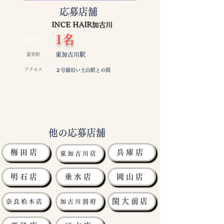
応募店舗
INCE HAIR加古川
1名
募集人数
東加古川駅
最寄駅
アクセス
２号線沿い土山駅との間
他の応募店舗
梅田店
兵庫店
東加古川店
明石店
垂水店
岡山店
関大前店
奈良柏木店
加古川別府