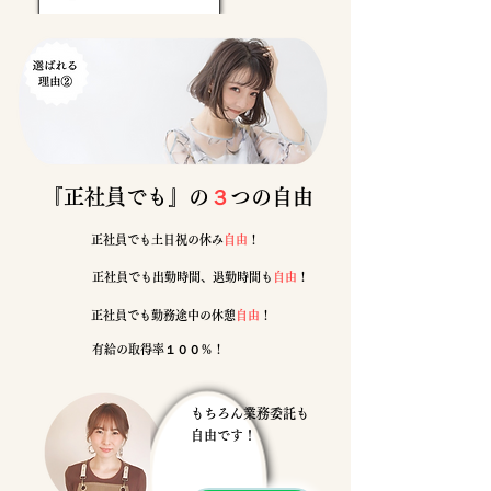
『​正社員でも』の
３
つの自由
​正社員でも土日祝の休み
自由
！
​正社員でも出勤時間、退勤時間も
自由
！
​正社員でも勤務途中の休憩
自由
！
有給の取得率１００％！
もちろん業務委託も
自由です！