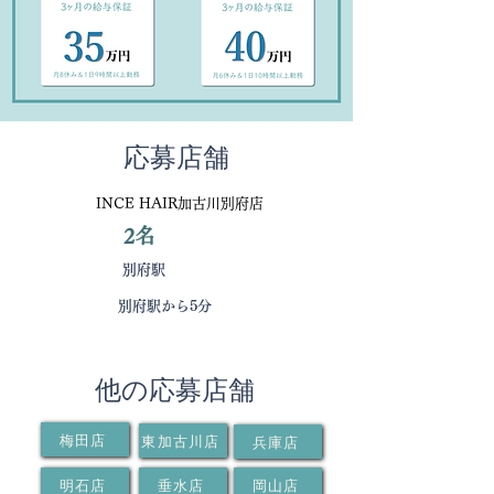
応募店舗
INCE HAIR加古川別府店
2名
募集人数
別府駅
最寄駅
別府駅から5分
アクセス
他の応募店舗
梅田店
東加古川店
兵庫店
明石店
垂水店
岡山店