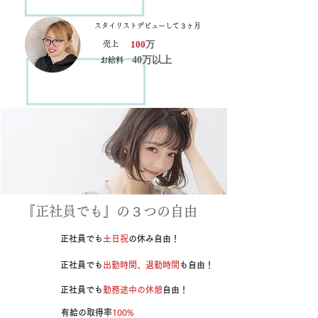
スタイリストデビューして３ヶ月
100
万
売上
40万以上
お給料
『​正社員でも』の３つの自由
​正社員でも
土日祝
の休み自由！
​正社員でも
出勤時間、退勤時間
も自由！
​正社員でも
勤務途中の休憩
自由！
​有給の取得率
100%​