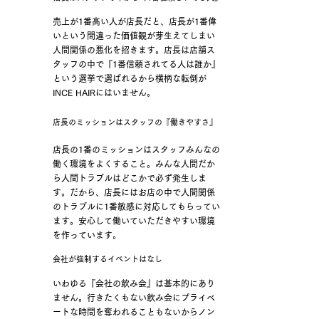
売上が1番高い人が店長だと、店長が1番偉
いという間違った価値観が芽生えてしまい
人間関係の悪化を招きます。店長は店舗ス
タッフの中で『1番信頼されてる人は誰か』
という選挙で選ばれるから横柄な転倒が
INCE HAIRにはいません。
店長のミッションはスタッフの『働きやすさ』
店長の1番のミッションはスタッフみんなの
働く環境をよくすること。
​みんな人間だか
ら人間トラブルはどこかで必ず発生しま
す。だから、店長にはお店の中で人間関係
のトラブルに1番敏感に対応してもらってい
ます。安心して働いていただきやすい環境
を作っています。
会社が強制するイベントはなし
いわゆる『会社の飲み会』は基本的にあり
ません。行きたくもない飲み会にプライベ
ートな時間を奪われることもないからノン