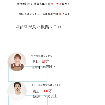
業務委託も正社員も年１回
ボーナス
有り！
​圧倒的入客チャンス！新規数は平均
300
人以上
​お給料が良い根拠はこれ
フリー入客の機会が平均１００人以上ある、
圧倒的な集客力
ママ美容師しながら
80
万
売上
35万以上
お給料
カット未経験で入社して1年
130
万
売上
50万以上
お給料