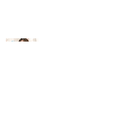
羽山
さんの声
自分の世界観やこだわりを存分に発揮
できる職場です。
INCEHAIRを選んだきっかけは、先輩が働いて
いたからという理由でした。
ですが実際に働いてみると、良い意味で会社の
方針などを気にせず、自分の世界観やこだわり
を存分に発揮できたり、目の前のお客さんに集
中出来る環境がとても私に合っており居心地良