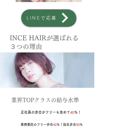
LINEで応募
INCE HAIRが選ばれる
３つの理由
​業界TOPクラスの給与水準
正社員の歩合がフリーも含めて
40
％！
業務委託のフリー歩合
42
％！指名歩合
50
％