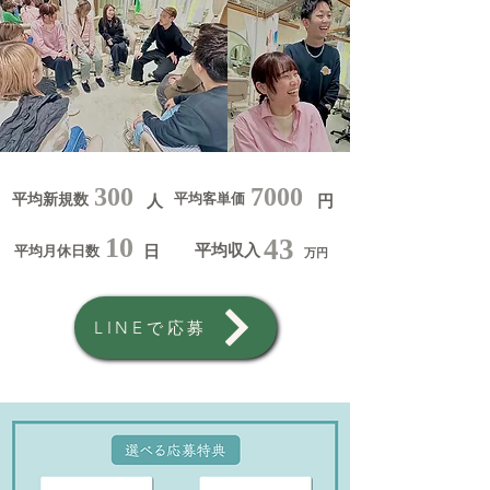
300
7000
平均客単価
平均新規数
人
円
10
43
平均収入
平均月休日数
日
万円
LINEで応募