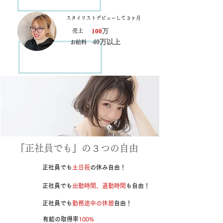
スタイリストデビューして３ヶ月
100
万
売上
40万以上
お給料
『​正社員でも』の３つの自由
​正社員でも
土日祝
の休み自由！
​正社員でも
出勤時間、退勤時間
も自由！
​正社員でも
勤務途中の休憩
自由！
​有給の取得率
100%​