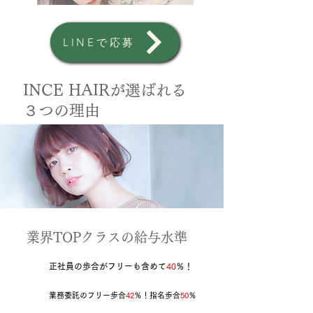
LINEで応募
INCE HAIRが選ばれる
３つの理由
​業界TOPクラスの給与水準
正社員の歩合がフリーも含めて
40
％！
業務委託のフリー歩合
42
％！指名歩合
50
％