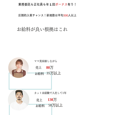
業務委託も正社員も年１回
ボーナス
有り！
​圧倒的入客チャンス！新規数は平均
300
人以上
​お給料が良い根拠はこれ
フリー入客の機会が平均１００人以上ある、
圧倒的な集客力
ママ美容師しながら
80
万
売上
35万以上
お給料
カット未経験で入社して1年
130
万
売上
50万以上
お給料