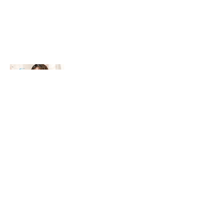
羽山
さんの声
自分の世界観やこだわりを存分に発揮
できる職場です。
INCEHAIRを選んだきっかけは、先輩が働いて
いたからという理由でした。
ですが実際に働いてみると、良い意味で会社の
方針などを気にせず、自分の世界観やこだわり
を存分に発揮できたり、目の前のお客さんに集
中出来る環境がとても私に合っており居心地良