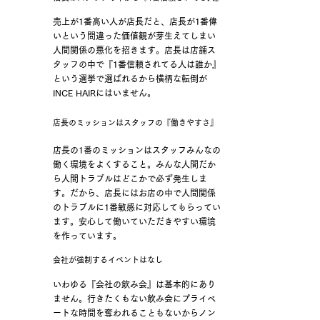
売上が1番高い人が店長だと、店長が1番偉
いという間違った価値観が芽生えてしまい
人間関係の悪化を招きます。店長は店舗ス
タッフの中で『1番信頼されてる人は誰か』
という選挙で選ばれるから横柄な転倒が
INCE HAIRにはいません。
店長のミッションはスタッフの『働きやすさ』
店長の1番のミッションはスタッフみんなの
働く環境をよくすること。
​みんな人間だか
ら人間トラブルはどこかで必ず発生しま
す。だから、店長にはお店の中で人間関係
のトラブルに1番敏感に対応してもらってい
ます。安心して働いていただきやすい環境
を作っています。
会社が強制するイベントはなし
いわゆる『会社の飲み会』は基本的にあり
ません。行きたくもない飲み会にプライベ
ートな時間を奪われることもないからノン