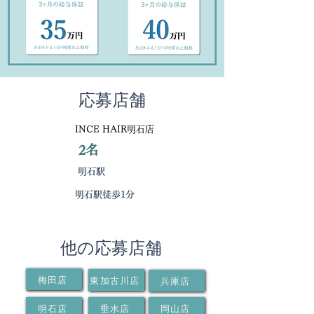
応募店舗
INCE HAIR明石店
2名
募集人数
明石駅
最寄駅
明石駅徒歩1分
アクセス
他の応募店舗
梅田店
東加古川店
兵庫店
明石店
垂水店
岡山店