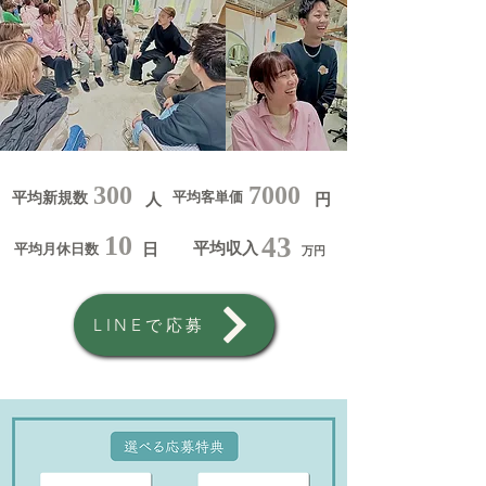
300
7000
平均客単価
平均新規数
人
円
10
43
平均収入
平均月休日数
日
万円
LINEで応募