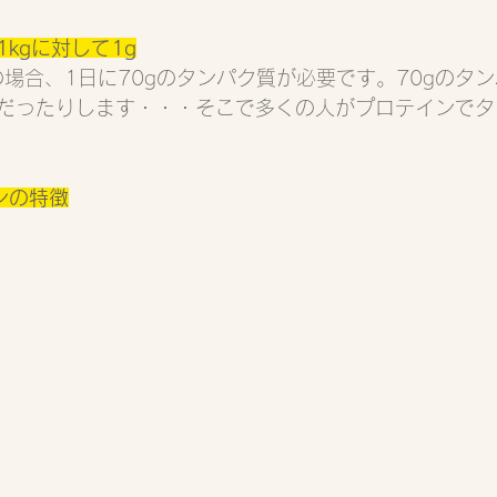
kgに対して1g
の場合、1日に70gのタンパク質が必要です。70gのタ
だったりします・・・そこで多くの人がプロテインでタ
ンの特徴