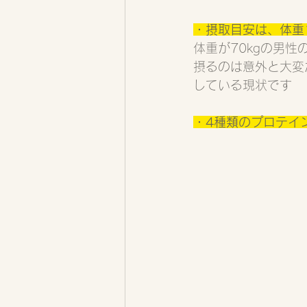
・摂取目安は、体重1
体重が70kgの男性
摂るのは意外と大変
している現状です
・4種類のプロテイ