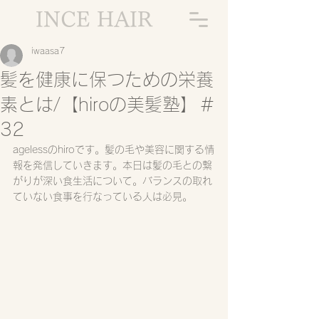
INCE HAIR
iwaasa7
髪を健康に保つための栄養
素とは/【hiroの美髪塾】＃
32
agelessのhiroです。髪の毛や美容に関する情
報を発信していきます。本日は髪の毛との繋
がりが深い食生活について。バランスの取れ
ていない食事を行なっている人は必見。