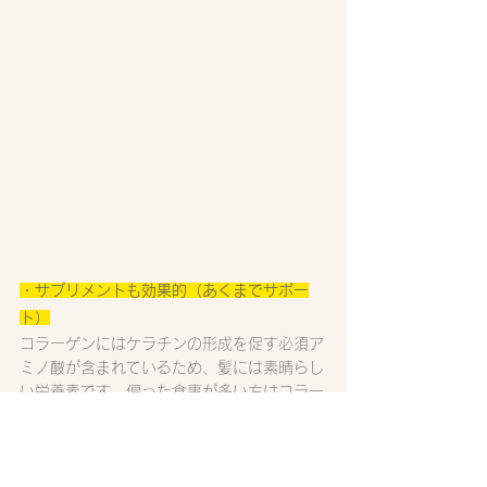
・サプリメントも効果的（あくまでサポー
ト）
コラーゲンにはケラチンの形成を促す必須ア
ミノ酸が含まれているため、髪には素晴らし
い栄養素です。偏った食事が多い方はコラー
ゲン系のサプリやビタミン、亜鉛のサプリな
ど積極的に摂取しよう。ただし食事をする→
直接腸から栄養を吸収する方が一番効果的に
栄養素を摂取できるので一番は食べ物から直