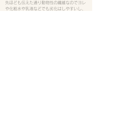
先ほども伝えた通り動物性の繊維なのでヨレ
や化粧水や乳液などでも劣化はしやすいし、
シミなどできたら洗ってもとにくいです。
丁寧に使いつつ、ボロボロになったらシルク
の目的である摩擦を抑えるという効果も薄れ
てくるので要注意です
・偽物が意外と多い