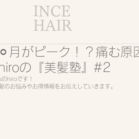
INCE
HAIR
⚪︎月がピーク！？痛む原
iroの『美髪塾』#2
sのhiroです！
髪のお悩みやお得情報をお伝えしていきます。