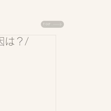
TOP
因は？/