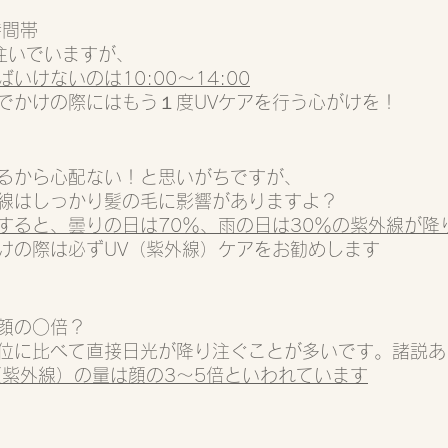
時間帯
注いでいますが、
いけないのは10:00～14:00
でかけの際にはもう１度UVケアを行う心がけを！
るから心配ない！と思いがちですが、
線はしっかり髪の毛に影響がありますよ？
とすると、曇りの日は70％、雨の日は30％の紫外線が降
けの際は必ずUV（紫外線）ケアをお勧めします
顔の○倍？
位に比べて直接日光が降り注ぐことが多いです。諸説あ
（紫外線）の量は顔の3〜5倍といわれています