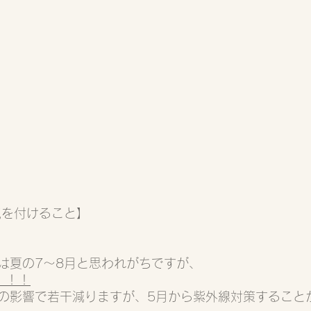
気を付けること】
は夏の7〜8月と思われがちですが、
！！！
の影響で若干減りますが、5月から紫外線対策すること