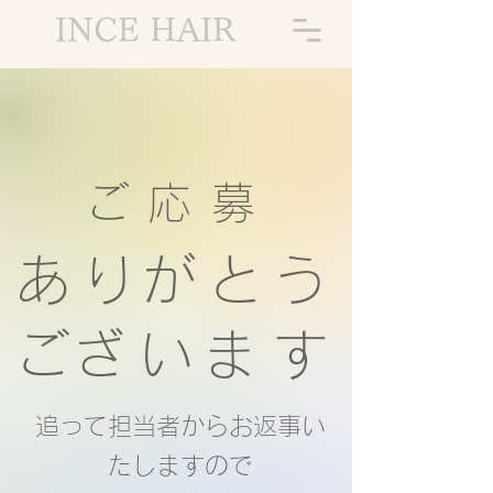
INCE HAIR
ご
​応
​募
あ
り
が
と
う
ご
ざ
い
​ま
す
追って担当者からお返事い
たしますので